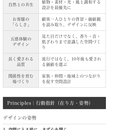
植物・素材・光・風と調和する
自然との共生
設計を最優先に
お客様の
顧客一人ひとりの背景・価値観
「らしさ」
を読み取り、デザインに反映
見た目だけでなく、香り・音・
五感体験の
肌ざわりまで意識した空間づく
デザイン
り
長く愛される
流行ではなく、10年後も愛され
品質
る価値を選ぶ
関係性を育む
家族・仲間・地域とのつながり
場づくり
を促す空間設計
Principles｜行動指針（在り方・姿勢）
デザインの姿勢
1. 空間に入る前に、まず心を開く。