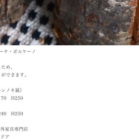
ントーチ・ボルケーノ
るため、
とができます。
科ハンノキ属）
-170 H250
-240 H250
屋外家具専門店
トドア