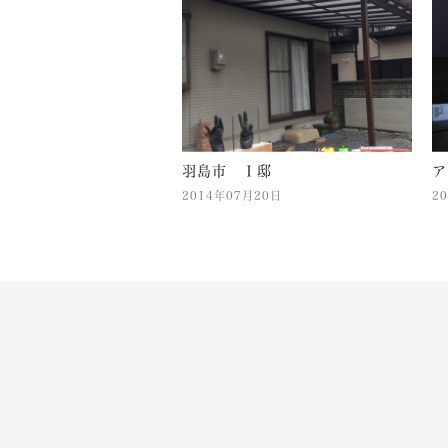
羽島市 Ｉ邸
ア
2014年07月20日
2