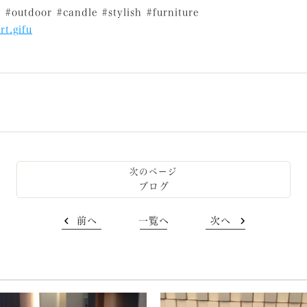
or #candle #stylish #furniture
rt.gifu
ブログ
前へ
一覧へ
次へ