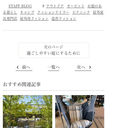
STAFF BLOG
アウトドア
オービット
お庭のあ
る暮らし
キャンプ
クッションテイラー
ピクニック
屋外家
具専門店
屋外用クッション
造作クッション
過ごしやすい庭にするために
前へ
一覧へ
次へ
おすすめ関連記事