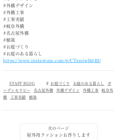
#外構デザイン
#外構工事
#工事実績
#岐阜外構
#名古屋外構
#植栽
#お庭づくり
#お庭のある暮らし
https://www.instagram.com/p/CTsssrwBd49/
STAFF BLOG
お庭づくり
お庭のある暮らし
ガ
ーデンセラピー
名古屋外構
外構デザイン
外構工事
岐阜外
構
工事実績
植栽
屋外用クッションお作りします