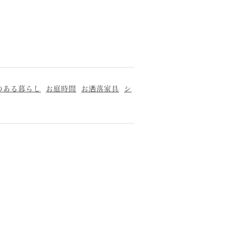
のある暮らし
お庭時間
お洒落家具
シ