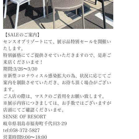
【SALEのご案内】
センスオブリゾートにて、展示品特別セールを開催い
たします。
特別価格にてご提供させていただきますので、是非ご
来店くださいませ！
期間:3/26〜3/30
※新型コロナウィスル感染拡大の為、状況に応じてご
案内を制限させていただき、お待ち頂く場合がござい
ます。
ご入店の際は、マスクのご着用をお願い致します。
※展示内容につきましては、お手数ではございますが
店頭にてご確認くださいませ。
SENSE OF RESORT
岐阜県羽島市福寿町千代田3-29
tel:058-372-5827
営業時間9:00〜18:00