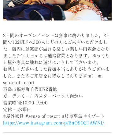
2日間のオープンイベントは無事に終わりました。2日
間で102組述べ300人ほどの方にご来店いただきまし
た。店内には笑顔が溢れる楽しい楽しい内覧会となり
ました(^^) 明日からは通常営業となります。ゆっくり
と屋外家具に触れに遊びにいらして下さいませ。
お越しくださいました皆様本当にありがとうございま
した。またのご来店をお待ちしておりますm(__)m
sense of resort
羽島市福寿町千代田72番地
ガーデンモール内スターバックス向かい
営業時間:10:00-19:00
定休日:水曜日
#屋外家具 #sense of resort #岐阜羽島 #リゾート
https://www.instagram.com/p/BnOSO2TAWNI/