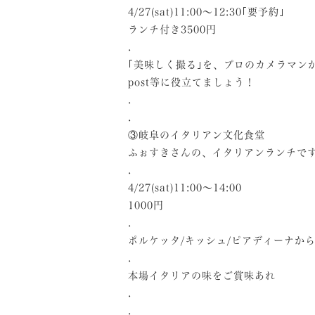
4/27(sat)11:00～12:30｢要予約｣
ランチ付き3500円
.
｢美味しく撮る｣を、プロのカメラマンから
post等に役立てましょう！
.
.
③岐阜のイタリアン文化食堂
ふぉすきさんの、イタリアンランチで
.
4/27(sat)11:00～14:00
1000円
.
ポルケッタ/キッシュ/ピアディーナか
.
本場イタリアの味をご賞味あれ
.
.