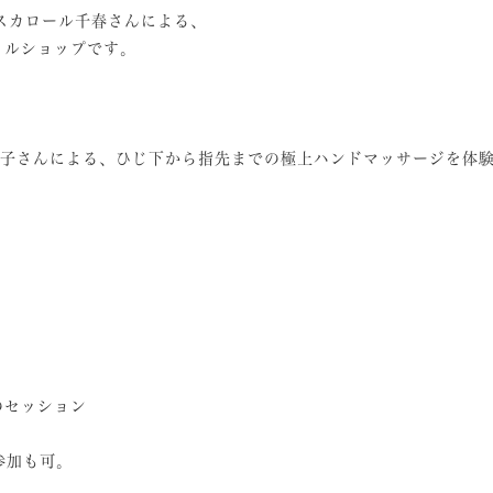
ポスカロール千春さんによる、
イルショップです。
谷美和子さんによる、ひじ下から指先までの極上ハンドマッサージを体
のセッション
当日参加も可。