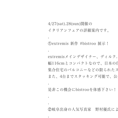
4/27(sat).28(sun)開催の
イタリアンフェアの詳細案内です。
.
①extremis 新作 #bistroo 展示！
.
extremisメインデザイナー、ディル
幅116cmとコンパクトなので、日本
集合住宅のバルコニーなどの限られた
また、4台までスタッキング可能で、
.
是非この機会にbistrooを体感下さい！
.
.
②岐阜出身の人気写真家 野村優氏に
.