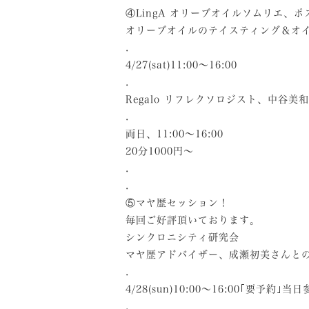
④LingA オリーブオイルソムリエ、
オリーブオイルのテイスティング＆オ
.
4/27(sat)11:00～16:00
.
Regalo リフレクソロジスト、中
.
両日、11:00～16:00
20分1000円～
.
.
⑤マヤ歴セッション！
毎回ご好評頂いております。
シンクロニシティ研究会
マヤ歴アドバイザー、成瀬初美さんと
.
4/28(sun)10:00～16:00｢要予約｣
.