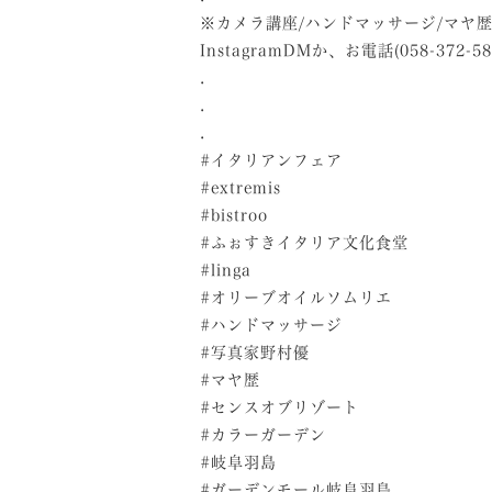
※カメラ講座/ハンドマッサージ/マヤ
InstagramDMか、お電話(058-372
.
.
.
#イタリアンフェア
#extremis
#bistroo
#ふぉすきイタリア文化食堂
#linga
#オリーブオイルソムリエ
#ハンドマッサージ
#写真家野村優
#マヤ歴
#センスオブリゾート
#カラーガーデン
#岐阜羽島
#ガーデンモール岐阜羽島