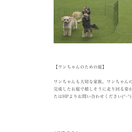
⁡
【ワンちゃんのための庭】
⁡
ワンちゃんも大切な家族。ワンちゃん
完成したお庭で嬉しそうに走り回る姿
たはHPよりお問い合わせください(^-^)
⁡
⁡
⁡
⁡