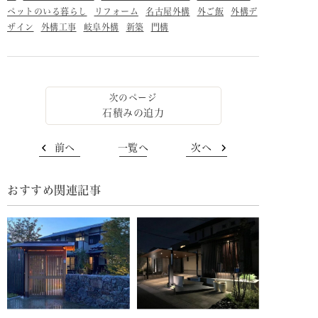
ペットのいる暮らし
リフォーム
名古屋外構
外ご飯
外構デ
ザイン
外構工事
岐阜外構
新築
門構
石積みの迫力
前へ
一覧へ
次へ
おすすめ関連記事