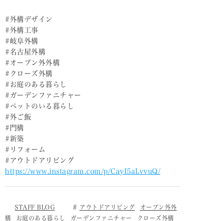
#外構デザイン
#外構工事
#岐阜外構
#名古屋外構
#オープン外外構
#クローズ外構
#お庭のある暮らし
#ガーデンファニチャー
#ペットのいる暮らし
#外ご飯
#門構
#新築
#リフォーム
#アウトドアリビング
https://www.instagram.com/p/CayI5aLvvuQ/
STAFF BLOG
アウトドアリビング
オープン外外
構
お庭のある暮らし
ガーデンファニチャー
クローズ外構