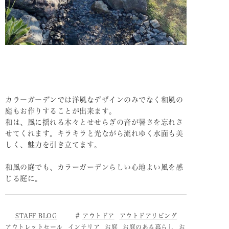
カラーガーデンでは洋風なデザインのみでなく和風の
庭もお作りすることが出来ます。
和は、風に揺れる木々とせせらぎの音が暑さを忘れさ
せてくれます。キラキラと光ながら流れゆく水面も美
しく、魅力を引き立てます。
和風の庭でも、カラーガーデンらしい心地よい風を感
じる庭に。
STAFF BLOG
アウトドア
アウトドアリビング
アウトレットセール
インテリア
お庭
お庭のある暮らし
お