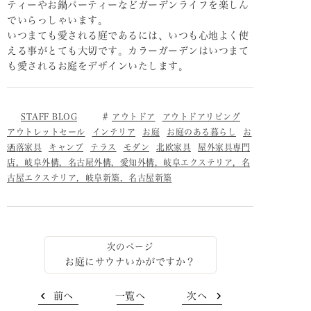
ティーやお鍋パーティーなどガーデンライフを楽しん
でいらっしゃいます。
いつまても愛される庭であるには、いつも心地よく使
える事がとても大切です。カラーガーデンはいつまて
も愛されるお庭をデザインいたします。
STAFF BLOG
アウトドア
アウトドアリビング
アウトレットセール
インテリア
お庭
お庭のある暮らし
お
洒落家具
キャンプ
テラス
モダン
北欧家具
屋外家具専門
店，岐阜外構，名古屋外構，愛知外構，岐阜エクステリア，名
古屋エクステリア，岐阜新築，名古屋新築
お庭にサウナいかがですか？
前へ
一覧へ
次へ