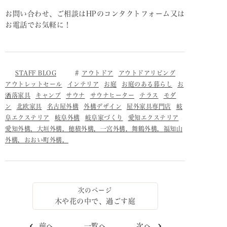
お問い合わせ、ご相談はHPのコンタクトフォーム又は
お電話でお気軽に！
STAFF BLOG
アウトドア
アウトドアリビング
アウトレットセール
インテリア
お庭
お庭のある暮らし
お
洒落家具
キャンプ
サウナ
サウナヒーター
テラス
モダ
ン
北欧家具
名古屋外構
外構デザイン
屋外家具専門店
岐
阜エクステリア
岐阜外構
岐阜家づくり
愛知エクステリア
愛知外構，大垣外構，穂積外構，一宮外構，舞鶴外構，福知山
外構，おおい町外構，
木や花の中で、過ごす庭
前へ
一覧へ
次へ