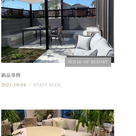
SENSE OF RESORT
納品事例
2021.10.04
｜ STAFF BLOG