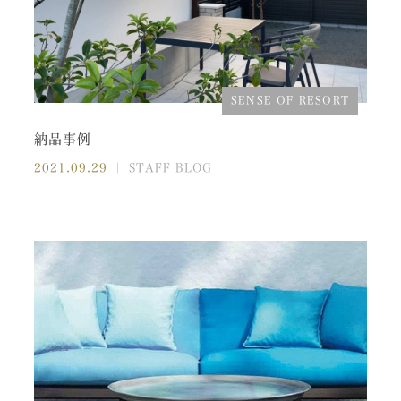
SENSE OF RESORT
納品事例
2021.09.29
｜ STAFF BLOG