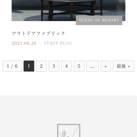
SENSE OF RESORT
アウトドアファブリック
2021.09.26
｜ STAFF BLOG
1 / 6
1
2
3
4
5
...
»
最後 »