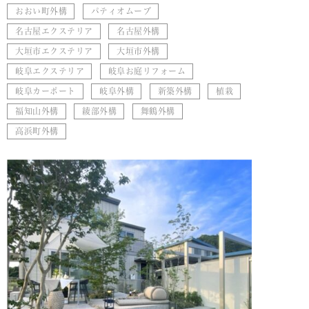
おおい町外構
パティオムーブ
名古屋エクステリア
名古屋外構
大垣市エクステリア
大垣市外構
岐阜エクステリア
岐阜お庭リフォーム
岐阜カーポート
岐阜外構
新築外構
植栽
福知山外構
綾部外構
舞鶴外構
高浜町外構