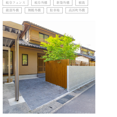
岐阜フェンス
岐阜外構
新築外構
植栽
綾部外構
舞鶴外構
駐車場
高浜町外構