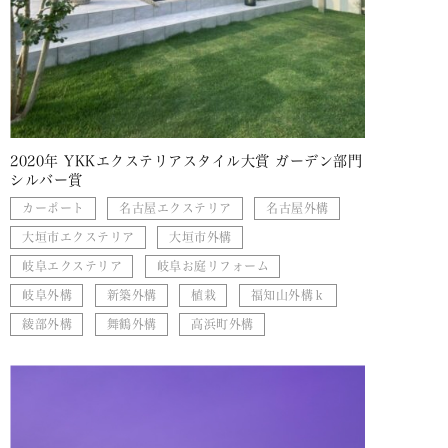
2020年 YKKエクステリアスタイル大賞 ガーデン部門
シルバー賞
カーポート
名古屋エクステリア
名古屋外構
大垣市エクステリア
大垣市外構
岐阜エクステリア
岐阜お庭リフォーム
岐阜外構
新築外構
植栽
福知山外構ｋ
綾部外構
舞鶴外構
高浜町外構