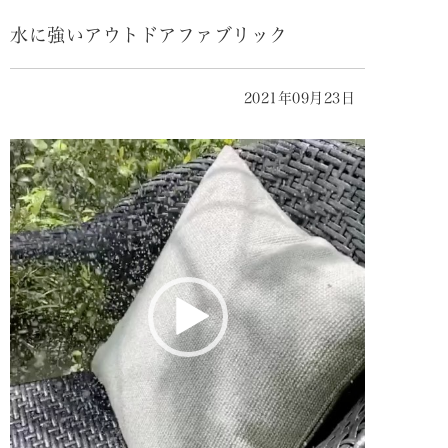
水に強いアウトドアファブリック
2021年09月23日
動
画
プ
レ
ー
ヤ
ー