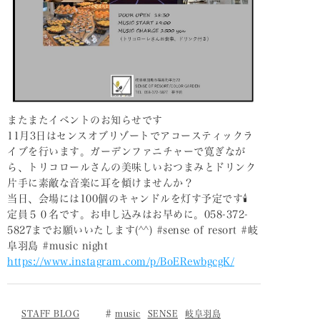
またまたイベントのお知らせです
11月3日はセンスオブリゾートでアコースティックラ
イブを行います。ガーデンファニチャーで寛ぎなが
ら、トリコロールさんの美味しいおつまみとドリンク
片手に素敵な音楽に耳を傾けませんか？
当日、会場には100個のキャンドルを灯す予定です🕯
定員５０名です。お申し込みはお早めに。058-372-
5827までお願いいたします(^^) #sense of resort #岐
阜羽島 #music night
https://www.instagram.com/p/BoERewbgcgK/
STAFF BLOG
music
SENSE
岐阜羽島