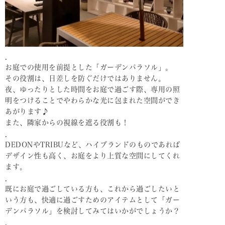
．
お庭での使用を前提とした「ガーデンパラソル」。
その役割は、日差しを防ぐだけではありません。
夜、ゆったりとした時間をお庭で過ごす際、専用の照
明をつけることでやわらかな光に包まれた空間ができ
あがります♪
また、隣家からの視線を遮る役割も！
．
DEDONやTRIBUなど、ハイブランドのものであれば
デザイン性も高く、お庭をより上質な空間にしてくれ
ます。
．
既にお庭で過ごしている方も、これから過ごしたいと
いう方も、快適に過ごすためのアイテムとして「ガー
デンパラソル」を検討してみてはいかがでしょうか？
．