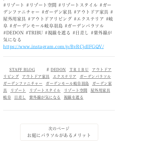
#リゾート #リゾート空間 #リゾートスタイル #ガー
デンファニチャー #ガーデン家具 #アウトドア家具 #
屋外用家具 #アウトドアリビング #エクステリア #岐
阜 #ガーデンモール岐阜羽島 #ガーデンパラソル
#DEDON #TRIBU #視線を遮る #日差し #紫外線が
気になる
https://www.instagram.com/p/BvRCjdIFGQV/
STAFF BLOG
DEDON
ＴＲＩＢＵ
アウトドア
リビング
アウトドア家具
エクステリア
ガーデンパラソル
ガーデンファニチャー
ガーデンモール岐阜羽島
ガーデン家
具
リゾート
リゾートスタイル
リゾート空間
屋外用家具
岐阜
日差し
紫外線が気になる
視線を遮る
お庭にパラソルがあるメリット