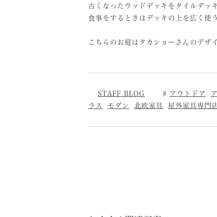
古くなったウッドデッキをタイルデッ
食事をするときはデッキの上を広く使
⁡
こちらのお庭はタカショーさんのデザ
STAFF BLOG
アウトドア
ラス
モダン
北欧家具
屋外家具専門