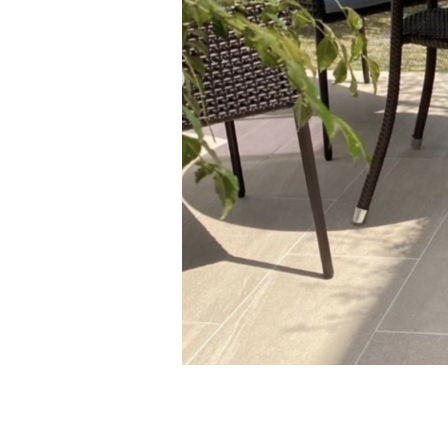
⁡
⁡
⁡