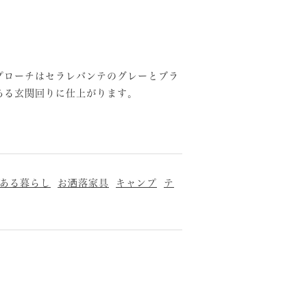
プローチはセラレバンテのグレーとブラ
のある玄関回りに仕上がります。
ある暮らし
お洒落家具
キャンプ
テ