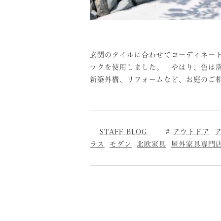
⁡
⁡
玄関のタイルに合わせてコーディネー
ックを使用しました。 やはり、色は
新築外構、リフォームなど、お庭のご
STAFF BLOG
アウトドア
ラス
モダン
北欧家具
屋外家具専門