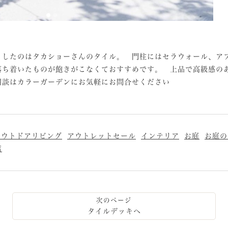
⁡
トしたのはタカショーさんのタイル。 門柱にはセラウォール、ア
落ち着いたものが飽きがこなくておすすめです。 上品で高級感
相談はカラーガーデンにお気軽にお問合せください
アウトドアリビング
アウトレットセール
インテリア
お庭
お庭の
店
タイルデッキへ