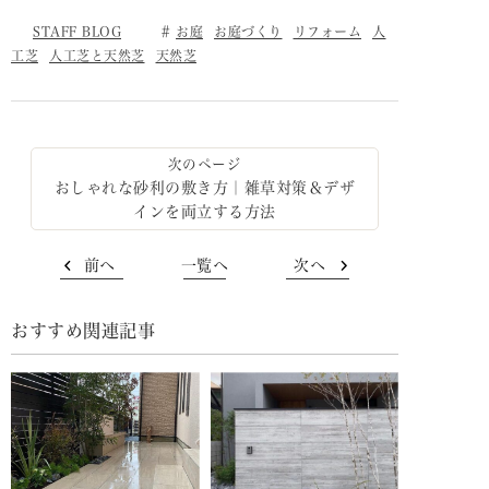
STAFF BLOG
お庭
お庭づくり
リフォーム
人
工芝
人工芝と天然芝
天然芝
おしゃれな砂利の敷き方｜雑草対策＆デザ
インを両立する方法
前へ
一覧へ
次へ
おすすめ関連記事