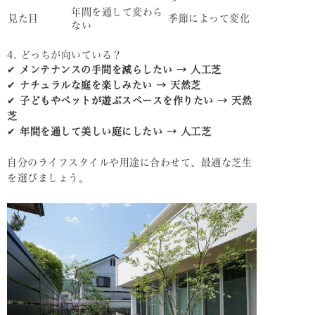
年間を通して変わら
見た目
季節によって変化
ない
4. どっちが向いている？
✔
メンテナンスの手間を減らしたい → 人工芝
✔
ナチュラルな庭を楽しみたい → 天然芝
✔
子どもやペットが遊ぶスペースを作りたい → 天然
芝
✔
年間を通して美しい庭にしたい → 人工芝
自分のライフスタイルや用途に合わせて、最適な芝生
を選びましょう。