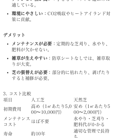
適している。
環境にやさしい
：CO2吸収やヒートアイランド対
策に貢献。
デメリット
メンテナンスが必要
：定期的な芝刈り、水やり、
肥料が欠かせない。
雑草が生えやすい
：防草シートなしでは、雑草取
りが大変。
芝の張替えが必要
：部分的に枯れたり、剥げたり
すると補修が必要。
3. コスト比較
項目
人工芝
天然芝
高め（1㎡あたり5,0
安め（1㎡あたり5
初期費用
00〜10,000円）
00〜2,000円）
メンテナンス
水やり・芝刈り・
ほぼ不要
コスト
肥料代がかかる
適切な管理で長持
寿命
約10年
ち