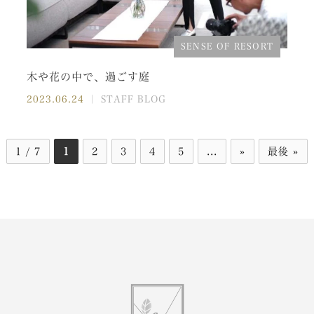
SENSE OF RESORT
木や花の中で、過ごす庭
2023.06.24
｜ STAFF BLOG
1 / 7
1
2
3
4
5
...
»
最後 »