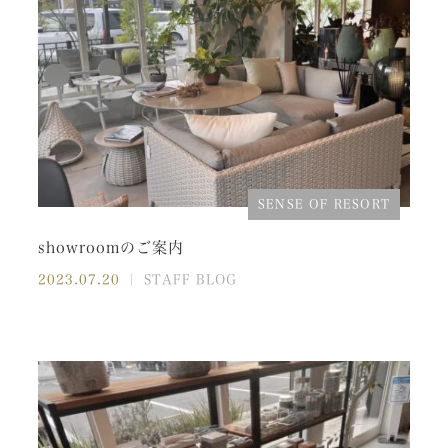
SENSE OF RESORT
showroomのご案内
2023.07.20
｜ STAFF BLOG