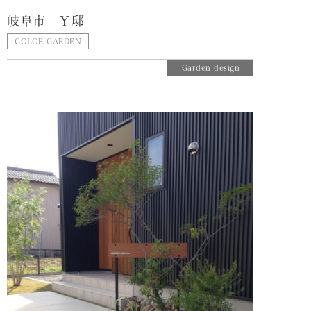
岐阜市 Ｙ邸
COLOR GARDEN
Garden design