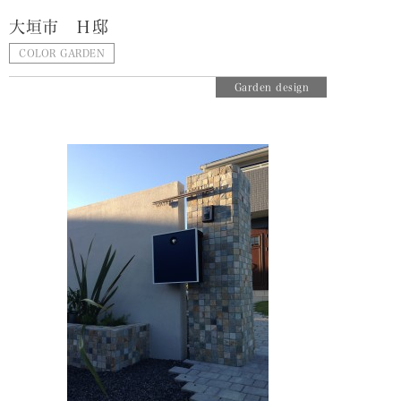
大垣市 Ｈ邸
COLOR GARDEN
Garden design