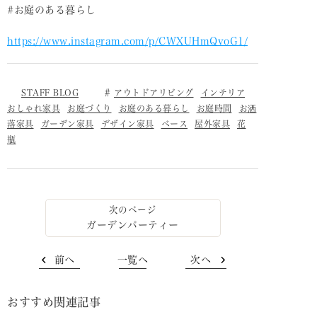
#お庭のある暮らし
https://www.instagram.com/p/CWXUHmQvoG1/
STAFF BLOG
アウトドアリビング
インテリア
おしゃれ家具
お庭づくり
お庭のある暮らし
お庭時間
お洒
落家具
ガーデン家具
デザイン家具
ベース
屋外家具
花
瓶
ガーデンパーティー
前へ
一覧へ
次へ
おすすめ関連記事