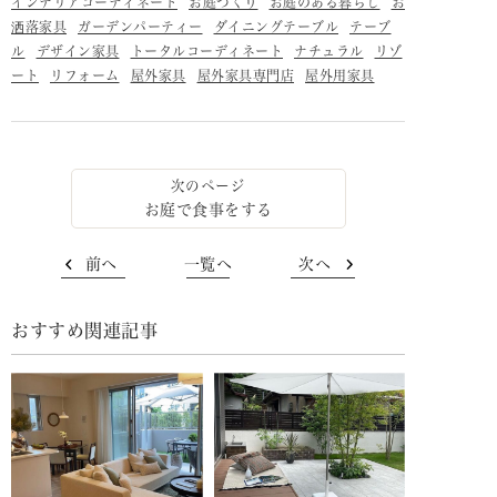
インテリアコーディネート
お庭づくり
お庭のある暮らし
お
洒落家具
ガーデンパーティー
ダイニングテーブル
テーブ
ル
デザイン家具
トータルコーディネート
ナチュラル
リゾ
ート
リフォーム
屋外家具
屋外家具専門店
屋外用家具
お庭で食事をする
前へ
一覧へ
次へ
おすすめ関連記事