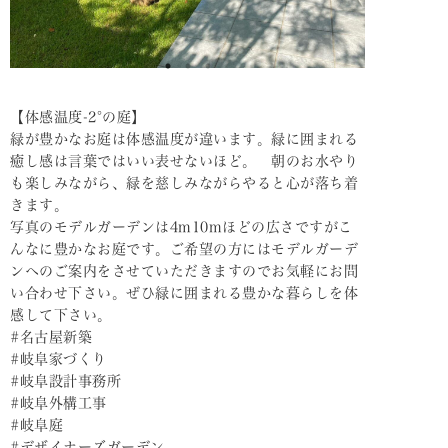
【体感温度-2°の庭】
緑が豊かなお庭は体感温度が違います。緑に囲まれる
癒し感は言葉ではいい表せないほど。 朝のお水やり
も楽しみながら、緑を慈しみながらやると心が落ち着
きます。
写真のモデルガーデンは4m️10mほどの広さですがこ
んなに豊かなお庭です。ご希望の方にはモデルガーデ
ンへのご案内をさせていただきますのでお気軽にお問
い合わせ下さい。ぜひ緑に囲まれる豊かな暮らしを体
感して下さい。
#名古屋新築
#岐阜家づくり
#岐阜設計事務所
#岐阜外構工事
#岐阜庭
#デザイナーズガーデン